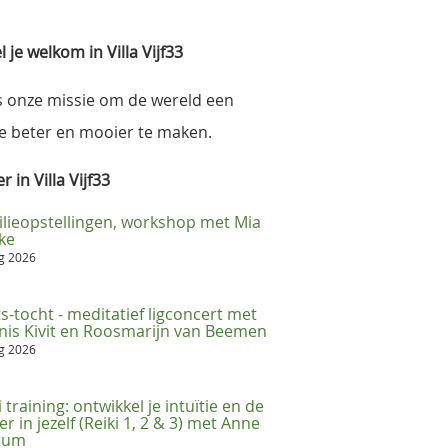
 je welkom in Villa Vijf33
s onze missie om de wereld een
e beter en mooier te maken.
 in Villa Vijf33
lieopstellingen, workshop met Mia
ke
ug 2026
s-tocht - meditatief ligconcert met
is Kivit en Roosmarijn van Beemen
ug 2026
i training: ontwikkel je intuïtie en de
er in jezelf (Reiki 1, 2 & 3) met Anne
ttum