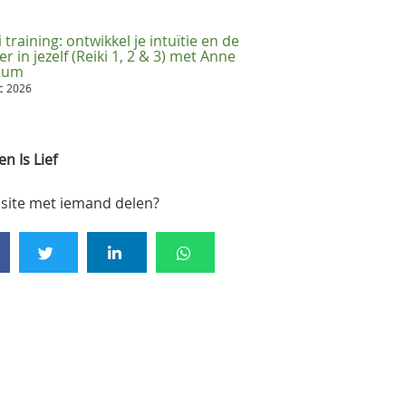
i training: ontwikkel je intuïtie en de
er in jezelf (Reiki 1, 2 & 3) met Anne
ttum
ec 2026
n Is Lief
site met iemand delen?