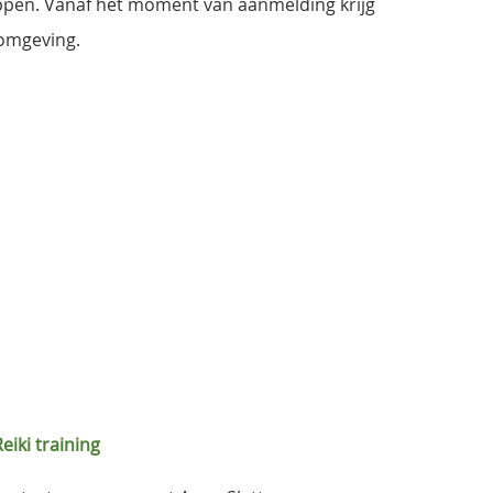
ppen. Vanaf het moment van aanmelding krijg
romgeving.
eiki training