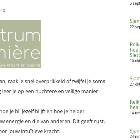
5 sep
ère
Sjam
22 se
Reik
heal
Sle
10 ok
Sjam
n, raak je snel overprikkeld of twijfel je soms
27 ok
ng leer je op een nuchtere en veilige manier
Reik
heale
e je bij jezelf blijft en hoe je helder
14 n
 energie en die van anderen. Dit geeft rust,
Sjam
or jouw intuïtieve kracht.
24 n