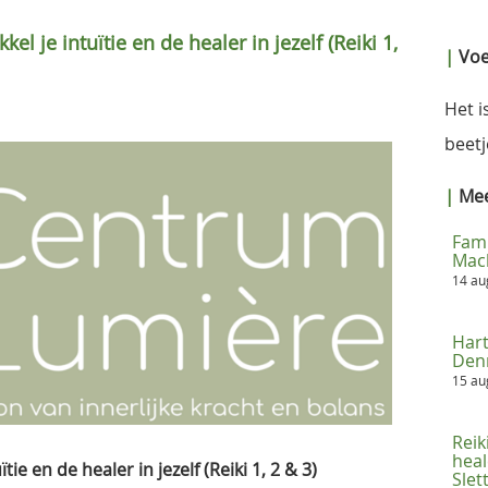
kel je intuïtie en de healer in jezelf (Reiki 1,
|
Voel
Het i
beetj
|
Meer
Fami
Mac
14 a
Hart
Denn
15 a
Reik
heal
ïtie en de healer in jezelf (Reiki 1, 2 & 3)
Sle