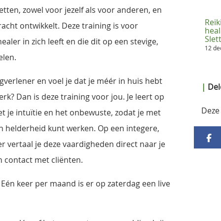
zetten, zowel voor jezelf als voor anderen, en
Reik
racht ontwikkelt. Deze training is voor
heal
Sle
ealer in zich leeft en die dit op een stevige,
12 d
elen.
rgverlener en voel je dat je méér in huis hebt
|
Dele
erk? Dan is deze training voor jou. Je leert op
Deze 
 je intuïtie en het onbewuste, zodat je met
 helderheid kunt werken. Op een integere,
 vertaal je deze vaardigheden direct naar je
n contact met cliënten.
Eén keer per maand is er op zaterdag een live