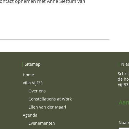
 contact opnemen met Anne Slettum van
l
|
Sitemap
|
Nie
Schrij
Home
de ho
Villa Vijf33
Vijf33
Over ons
Constellations at Work
Aan
Ellen van der Maarl
Agenda
Naa
Evenementen