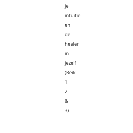
je
intuïtie
en
de
healer
in
jezelf
(Reiki
1,
2
&
3)