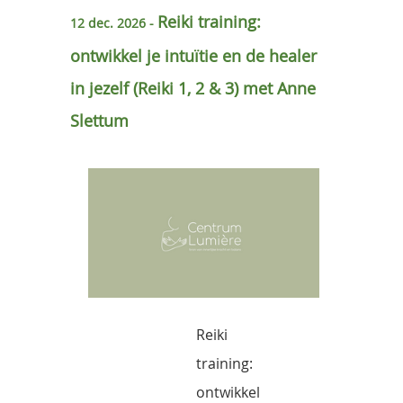
OVER ONS
Reiki training:
12 dec. 2026 -
ontwikkel je intuïtie en de healer
CONSTELLATIONS AT WORK
in jezelf (Reiki 1, 2 & 3) met Anne
ELLEN VAN DER MAARL
Slettum
AGENDA
EVENEMENTEN
LESSEN
VERHUUR
CONTACT
Reiki
training:
ontwikkel