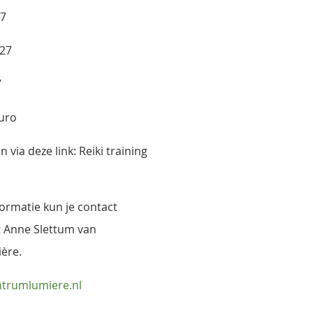
27
027
7
euro
via deze link: Reiki training
ormatie kun je contact
Anne Slettum van
ère.
trumlumiere.nl