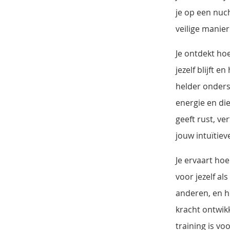
je op een nuc
veilige manie
Je ontdekt hoe
jezelf blijft en
helder onder
energie en di
geeft rust, v
jouw intuïtiev
Je ervaart hoe
voor jezelf als
anderen, en h
kracht ontwikk
training is vo