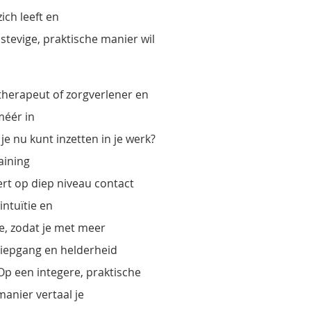
zich leeft en
 stevige, praktische manier wil
 therapeut of zorgverlener en
 méér in
je nu kunt inzetten in je werk?
aining
eert op diep niveau contact
intuïtie en
, zodat je met meer
iepgang en helderheid
Op een integere, praktische
anier vertaal je