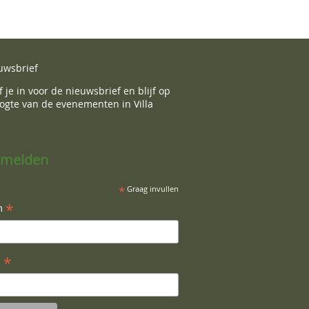
uwsbrief
f je in voor de nieuwsbrief en blijf op
ogte van de evenementen in Villa
melden
*
Graag invullen
*
m
*
l