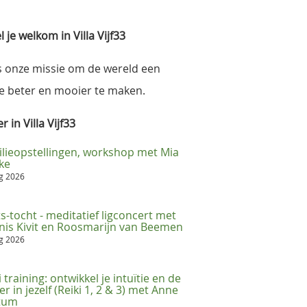
 je welkom in Villa Vijf33
s onze missie om de wereld een
e beter en mooier te maken.
 in Villa Vijf33
lieopstellingen, workshop met Mia
ke
ug 2026
s-tocht - meditatief ligconcert met
is Kivit en Roosmarijn van Beemen
ug 2026
i training: ontwikkel je intuïtie en de
er in jezelf (Reiki 1, 2 & 3) met Anne
ttum