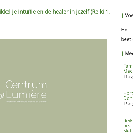
kkel je intuïtie en de healer in jezelf (Reiki 1,
|
Voel
Het i
beetj
|
Meer
Fami
Mac
14 a
Hart
Denn
15 a
Reik
heal
Sle