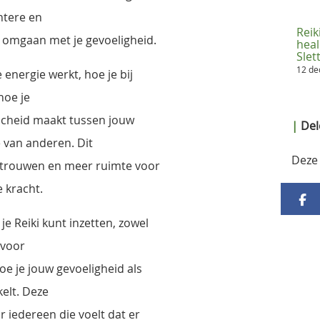
htere en
Reik
r omgaan met je gevoeligheid.
heal
Sle
12 d
 energie werkt, hoe je bij
 hoe je
scheid maakt tussen jouw
|
Dele
e van anderen. Dit
Deze 
ertrouwen en meer ruimte voor
e kracht.
 je Reiki kunt inzetten, zowel
 voor
oe je jouw gevoeligheid als
elt. Deze
or iedereen die voelt dat er