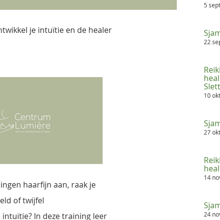
5 sep
ntwikkel je intuïtie en de healer
Sjam
22 se
Reik
heal
Sle
10 ok
Sjam
27 ok
Reik
heale
14 n
ngen haarfijn aan, raak je
ld of twijfel
Sjam
24 n
intuïtie? In deze training leer