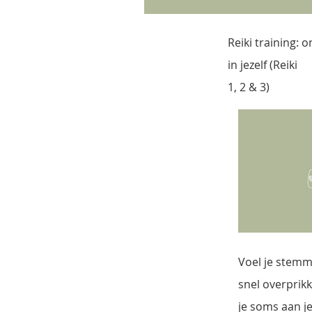
Reiki training: o
in jezelf (Reiki
1, 2 & 3)
Voel je stemmi
snel overprikke
je soms aan je 