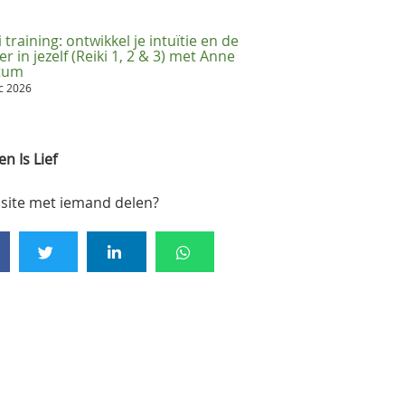
i training: ontwikkel je intuïtie en de
er in jezelf (Reiki 1, 2 & 3) met Anne
ttum
ec 2026
n Is Lief
site met iemand delen?