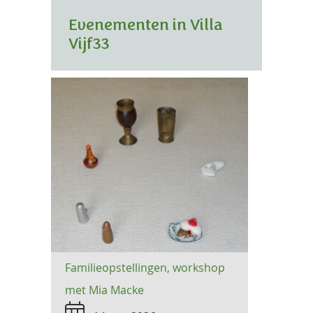
OVER ONS
Evenementen in Villa
Vijf33
CONSTELLATIONS AT WORK
ELLEN VAN DER MAARL
AGENDA
EVENEMENTEN
LESSEN
VERHUUR
CONTACT
Familieopstellingen, workshop
met Mia Macke