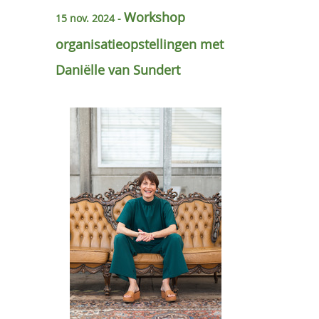
OVER ONS
Workshop
15 nov. 2024 -
organisatieopstellingen met
CONSTELLATIONS AT WORK
Daniëlle van Sundert
ELLEN VAN DER MAARL
AGENDA
EVENEMENTEN
LESSEN
VERHUUR
CONTACT